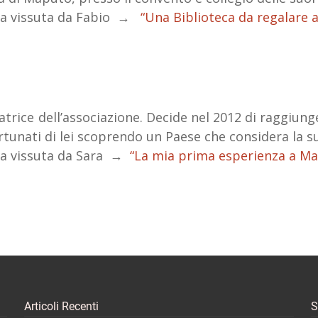
enza vissuta da Fabio →
“Una Biblioteca da regalare 
ratrice dell’associazione. Decide nel 2012 di raggiu
tunati di lei scoprendo un Paese che considera la s
enza vissuta da Sara →
“La mia prima esperienza a M
Articoli Recenti
S