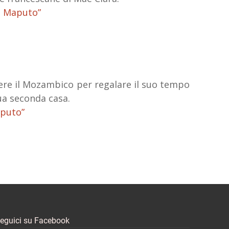
a Maputo”
ngere il Mozambico per regalare il suo tempo
ua seconda casa.
aputo”
eguici su Facebook