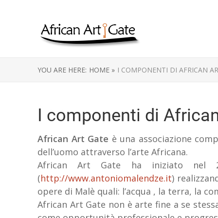
YOU ARE HERE:
HOME »
I COMPONENTI DI AFRICAN AR
I componenti di African
African Art Gate
è una associazione compo
dell’uomo attraverso l’arte Africana.
African Art Gate ha iniziato nel 
(
http://www.antoniomalendze.it
) realizzan
opere di Malè quali: l’acqua , la terra, la co
African Art Gate non è arte fine a se stes
come opportunità professionale e progres