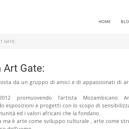
HOME
BL
T GATE:
 Art Gate:
sta da un gruppo di amici e di appassionati di art
2012 promuovendo l’artista Mozambicano A
do esposizioni e progetti con lo scopo di sensibilizz
munità ed i valori africani che la fondano .
sa ma è arte come sviluppo culturale , arte come str
so dell’uomo.