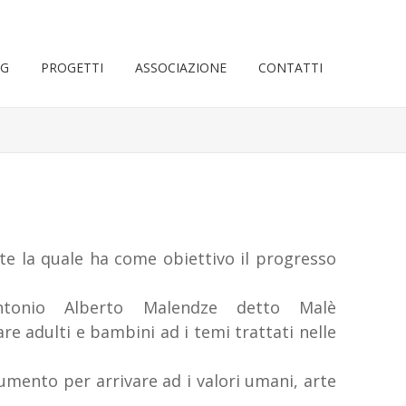
OG
PROGETTI
ASSOCIAZIONE
CONTATTI
e la quale ha come obiettivo il progresso
ntonio Alberto Malendze detto Malè
are adulti e bambini ad i temi trattati nelle
umento per arrivare ad i valori umani, arte