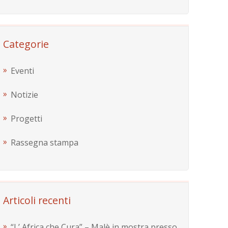
Categorie
Eventi
Notizie
Progetti
Rassegna stampa
Articoli recenti
“L’ Africa che Cura” – Malè in mostra presso