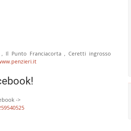
, Il Punto Franciacorta , Ceretti ingrosso
www.penzieri.it
cebook!
ebook ->
259540525