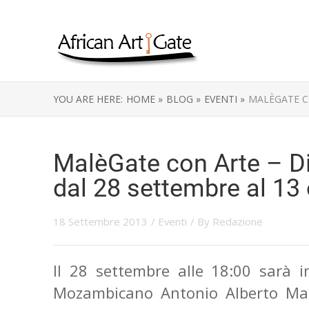
YOU ARE HERE:
HOME »
BLOG »
EVENTI »
MALÈGATE C
MalèGate con Arte – Di
dal 28 settembre al 13
18 Settembre 2013
/
Eventi
/ By
Redazione
Il 28 settembre alle 18:00 sarà i
Mozambicano Antonio Alberto Male