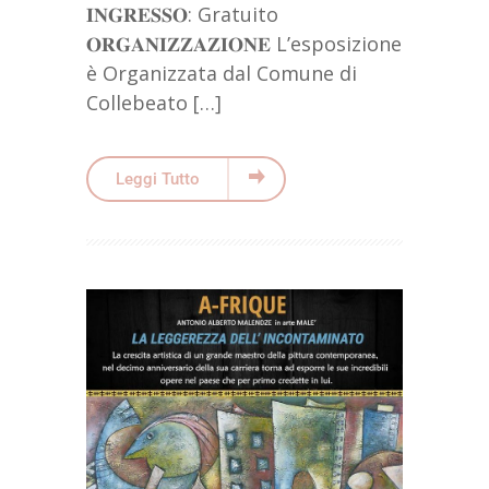
𝐈𝐍𝐆𝐑𝐄𝐒𝐒𝐎: Gratuito
𝐎𝐑𝐆𝐀𝐍𝐈𝐙𝐙𝐀𝐙𝐈𝐎𝐍𝐄 L’esposizione
è Organizzata dal Comune di
Collebeato […]
Leggi Tutto