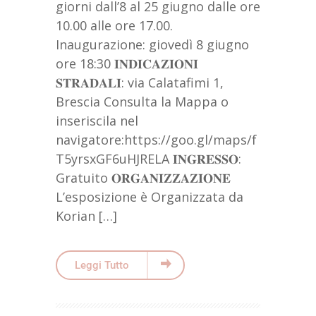
giorni dall’8 al 25 giugno dalle ore
10.00 alle ore 17.00.
Inaugurazione: giovedì 8 giugno
ore 18:30 𝐈𝐍𝐃𝐈𝐂𝐀𝐙𝐈𝐎𝐍𝐈
𝐒𝐓𝐑𝐀𝐃𝐀𝐋𝐈: via Calatafimi 1,
Brescia Consulta la Mappa o
inseriscila nel
navigatore:https://goo.gl/maps/f
T5yrsxGF6uHJRELA 𝐈𝐍𝐆𝐑𝐄𝐒𝐒𝐎:
Gratuito 𝐎𝐑𝐆𝐀𝐍𝐈𝐙𝐙𝐀𝐙𝐈𝐎𝐍𝐄
L’esposizione è Organizzata da
Korian […]
Leggi Tutto