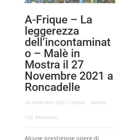
A-Frique – La
leggerezza
dell’incontaminat
o – Malè in
Mostra il 27
Novembre 2021 a
Roncadelle
20 Novembre 2021
/
Eventi
Notizie
/ By
Redazione
Alcune prestigiose opere di