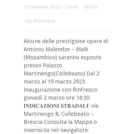
26 Febbraio 2023
/
Eventi
Notizie
/ By
Redazione
Alcune delle prestigiose opere di
Antonio Malendze – Malè
(Mozambico) saranno esposte
presso Palazzo
Martinengo(Collebeato) Dal 2
marzo al 19 marzo 2023.
Inaugurazione con Rinfresco:
giovedì 2 marzo ore 18:30
𝐈𝐍𝐃𝐈𝐂𝐀𝐙𝐈𝐎𝐍𝐈 𝐒𝐓𝐑𝐀𝐃𝐀𝐋𝐈: via
Martinengo 8, Collebeato –
Brescia Consulta la Mappa o
inseriscila nel navigatore: