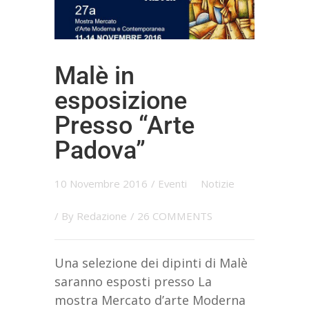
Malè in
esposizione
Presso “Arte
Padova”
10 Novembre 2016
/
Eventi
Notizie
/ By
Redazione
/
26 COMMENTS
Una selezione dei dipinti di Malè
saranno esposti presso La
mostra Mercato d’arte Moderna