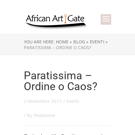
YOU ARE HERE:
HOME »
BLOG »
EVENTI »
PARATISSIMA – ORDINE O CAOS?
Paratissima –
Ordine o Caos?
2 Novembre 2015
/
Eventi
/ By
Redazione